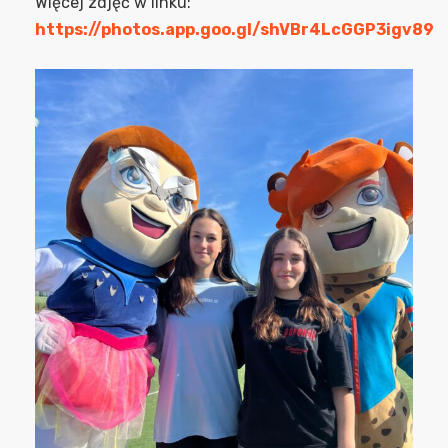
Więcej zdjęć w linku:
https://photos.app.goo.gl/shVBr4LcGGP3igv89