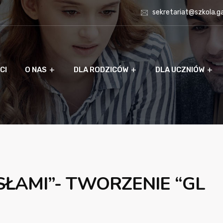
sekretariat@szkola.g
CI
O NAS
DLA RODZICÓW
DLA UCZNIÓW
ŁAMI”- TWORZENIE “GL