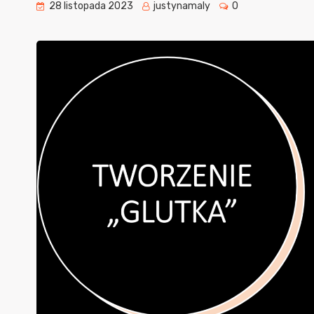
28 listopada 2023
justynamaly
0