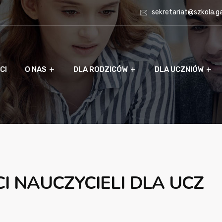
sekretariat@szkola.g
CI
O NAS
DLA RODZICÓW
DLA UCZNIÓW
 NAUCZYCIELI DLA UCZ