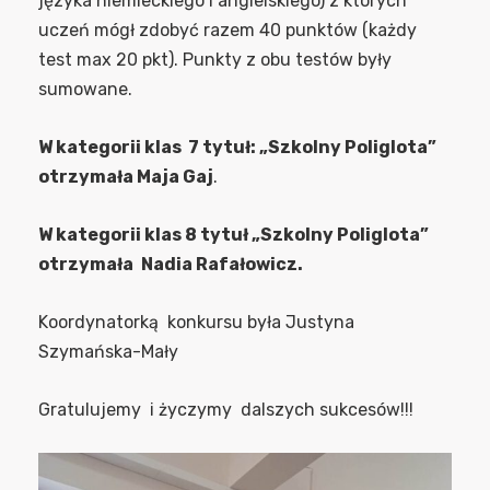
języka niemieckiego i angielskiego) z których
uczeń mógł zdobyć razem 40 punktów (każdy
test max 20 pkt). Punkty z obu testów były
sumowane.
W kategorii klas 7 tytuł: „Szkolny Poliglota”
otrzymała Maja Gaj
.
W kategorii klas 8 tytuł „Szkolny Poliglota”
otrzymała
Nadia Rafałowicz.
Koordynatorką konkursu była Justyna
Szymańska-Mały
Gratulujemy i życzymy dalszych sukcesów!!!