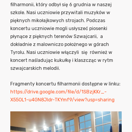
filharmonii, który odbył się 6 grudnia w naszej
szkole. Nasi uczniowie przywitali muzyków w
pięknych mikołajkowych strojach. Podczas
koncertu uczniowie mogli usłyszeć piosenki
płynące z pięknych terenów Szwajcarii, a
dokładnie z malowniczo położnego w górach
Tyrolu. Nasi uczniowie włączyli się również w
koncert naśladując kukułkę i klaszcząc w rytm
szwajcarskich melodii.
Fragmenty koncertu filharmonii dostępne w linku:
https://drive.google.com/file/d/1SBzjKKr_-
X55OL1-u4GN8JIdr-TKYmf9/view?usp=sharing