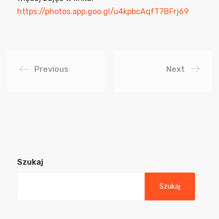
https://photos.app.goo.gl/u4kpbcAqfT7BFrj69
Previous
Next
Szukaj
Szukaj