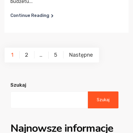
budżetu...
Continue Reading
Stronicowanie
1
2
5
Następne
…
wpisów
Szukaj
Szukaj
Najnowsze informacje