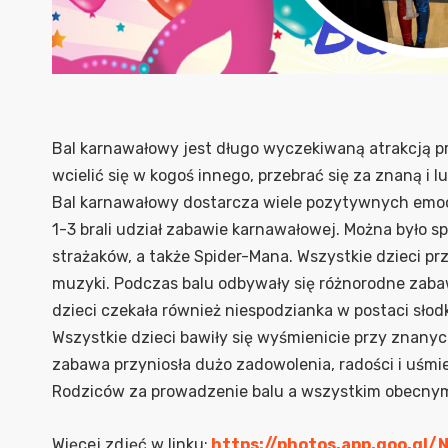
Bal karnawałowy jest długo wyczekiwaną atrakcją p
wcielić się w kogoś innego, przebrać się za znaną i 
Bal karnawałowy dostarcza wiele pozytywnych emocji
1-3 brali udział zabawie karnawałowej. Można było spo
strażaków, a także Spider-Mana. Wszystkie dzieci pr
muzyki. Podczas balu odbywały się różnorodne zabaw
dzieci czekała również niespodzianka w postaci słod
Wszystkie dzieci bawiły się wyśmienicie przy znanych
zabawa przyniosła dużo zadowolenia, radości i uśm
Rodziców za prowadzenie balu a wszystkim obecny
Więcej zdjęć w linku:
https://photos.app.goo.gl