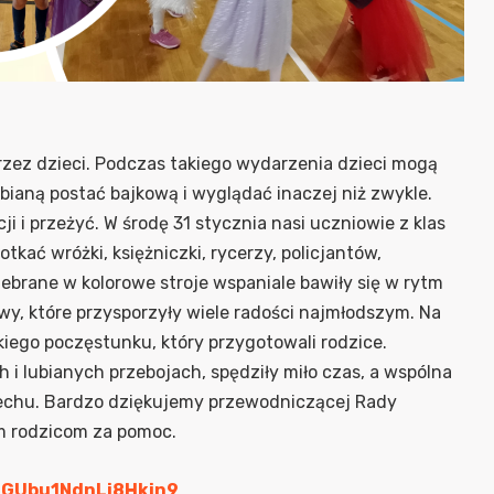
rzez dzieci. Podczas takiego wydarzenia dzieci mogą
lubianą postać bajkową i wyglądać inaczej niż zwykle.
 i przeżyć. W środę 31 stycznia nasi uczniowie z klas
tkać wróżki, księżniczki, rycerzy, policjantów,
zebrane w kolorowe stroje wspaniale bawiły się w rytm
y, które przysporzyły wiele radości najmłodszym. Na
kiego poczęstunku, który przygotowali rodzice.
 i lubianych przebojach, spędziły miło czas, a wspólna
iechu. Bardzo dziękujemy przewodniczącej Rady
m rodzicom za pomoc.
/NGUbu1NdnLi8Hkin9