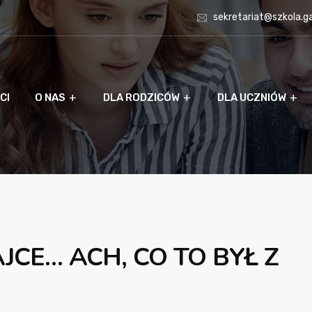
sekretariat@szkola.g
CI
O NAS
DLA RODZICÓW
DLA UCZNIÓW
JCE… ACH, CO TO BYŁ Z