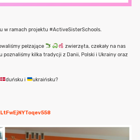
u w ramach projektu #ActiveSisterSchools.
owaliśmy pełzające
zwierzęta, czekały na nas
poznaliśmy kilka tradycji z Danii, Polski i Ukrainy oraz
duńsku i
ukraińsku?
/GLtFwEjNYToqev558