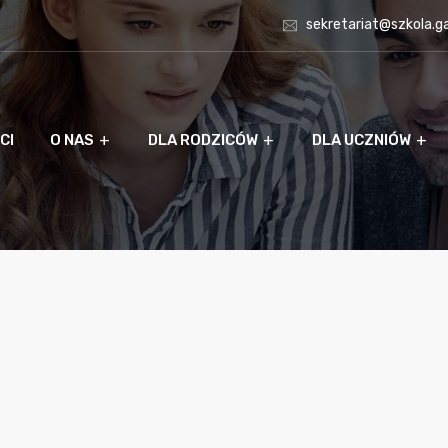
sekretariat@szkola.g
CI
O NAS
DLA RODZICÓW
DLA UCZNIÓW