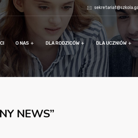
sekretariat@szkola.g
CI
O NAS
DLA RODZICÓW
DLA UCZNIÓW
LNY NEWS”