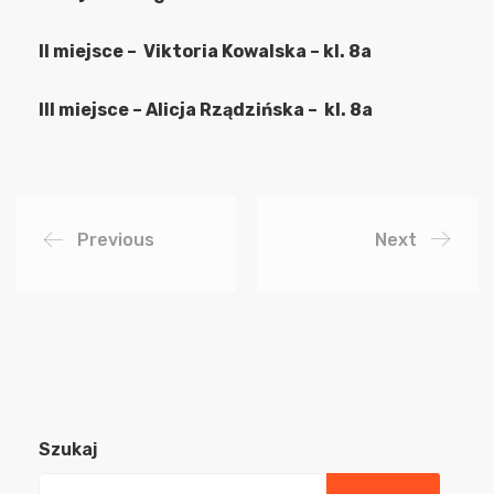
II miejsce –
Viktoria Kowalska
– kl. 8
a
III miejsce –
Alicja Rządzińska
– kl. 8
a
Previous
Next
Szukaj