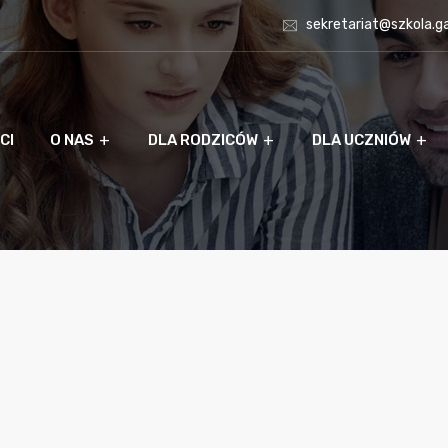
sekretariat@szkola.g
CI
O NAS
DLA RODZICÓW
DLA UCZNIÓW