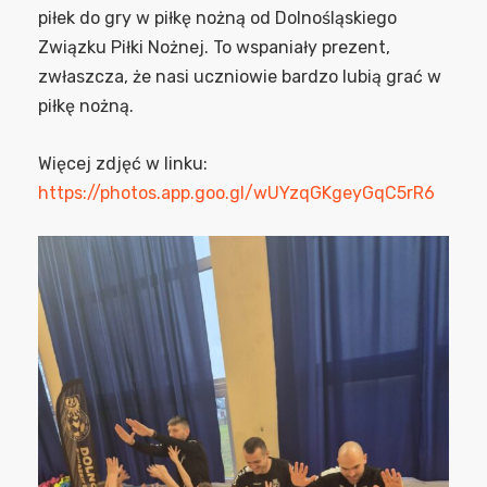
piłek do gry w piłkę nożną od Dolnośląskiego
Związku Piłki Nożnej. To wspaniały prezent,
zwłaszcza, że nasi uczniowie bardzo lubią grać w
piłkę nożną.
Więcej zdjęć w linku:
https://photos.app.goo.gl/wUYzqGKgeyGqC5rR6