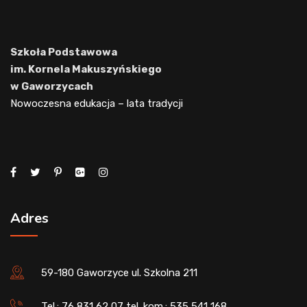
Szkoła Podstawowa
im. Kornela Makuszyńskiego
w Gaworzycach
Nowoczesna edukacja – lata tradycji
Adres
59-180 Gaworzyce ul. Szkolna 211
Tel.: 76 831 62 07 tel. kom.: 535 541 168