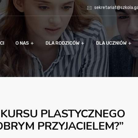
sekretariat@szkola.g
CI
O NAS
DLA RODZICÓW
DLA UCZNIÓW
NKURSU PLASTYCZNEGO
OBRYM PRZYJACIELEM?”