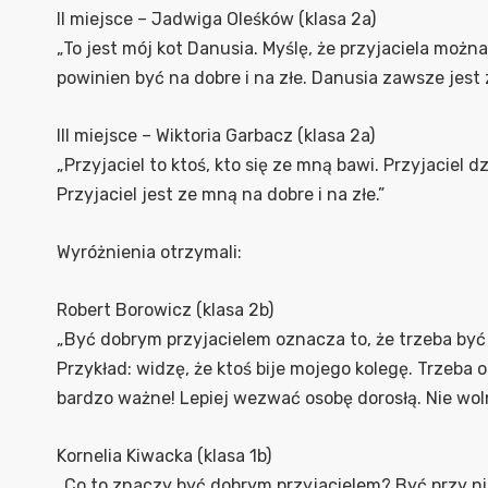
II miejsce – Jadwiga Oleśków (klasa 2a)
„To jest mój kot Danusia. Myślę, że przyjaciela możn
powinien być na dobre i na złe. Danusia zawsze jest 
III miejsce – Wiktoria Garbacz (klasa 2a)
„Przyjaciel to ktoś, kto się ze mną bawi. Przyjaciel 
Przyjaciel jest ze mną na dobre i na złe.”
Wyróżnienia otrzymali:
Robert Borowicz (klasa 2b)
„Być dobrym przyjacielem oznacza to, że trzeba być 
Przykład: widzę, że ktoś bije mojego kolegę. Trzeba 
bardzo ważne! Lepiej wezwać osobę dorosłą. Nie woln
Kornelia Kiwacka (klasa 1b)
„Co to znaczy być dobrym przyjacielem? Być przy ni