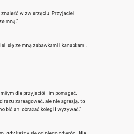
a znaleźć w zwierzęciu. Przyjaciel
ze mną.”
dzieli się ze mną zabawkami i kanapkami.
miłym dla przyjaciół i im pomagać.
od razu zareagować, ale nie agresją, to
o bić ani obrażać kolegi i wyzywać.”
m, gdy każdy się od niego odwróci. Nie