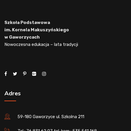
Szkoła Podstawowa
im. Kornela Makuszyńskiego
w Gaworzycach
Nowoczesna edukacja – lata tradycji
Adres
59-180 Gaworzyce ul. Szkolna 211
Tel.: 76 831 62 07 tel. kom.: 535 541 168