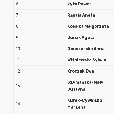
6
Żyta Paweł
7
Rąpała Aneta
8
Kosałka Małgorzata
9
Junak Agata
10
Ganczarska Anna
11
Wiśniewska Sylwia
12
Kroczak Ewa
Szymańska-Mały
13
Justyna
Kurek-Cywińska
14
Marzena