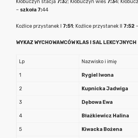
Kłobuczyn stacja
7:3
2; Kłobuczyn wieś
7:3
4; Kłobuc
–
szkoła 7:
44
Koźlice przystanek I
7:51
; Koźlice przystanek II
7:52
WYKAZ WYCHOWAWCÓW KLAS I SAL LEKCYJNYCH
Lp
Nazwisko i imię
1
Rygiel Iwona
2
Kupnicka Jadwiga
3
Dębowa Ewa
4
Błażkiewicz Halina
5
Kiwacka Bożena