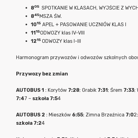
05
8
SPOTKANIE W KLASACH, WYJŚCIE Z WYC
45
8
MSZA ŚW.
15
10
APEL + PASOWANIE UCZNIÓW KLAS I
15
11
ODWOZY klas IV-VIII
15
12
ODWOZY klas I-III
Harmonogram przywozów i odwozów szkolnych obo
Przywozy bez zmian
AUTOBUS 1
: Korytów
7:28
; Grabik
7:31
; Śrem
7:33
;
7:4
7 –
szkoła 7:5
4
AUTOBUS 2
: Mieszków
6:55
; Zimna Brzeźnica
7:0
2
szkoła 7:2
4