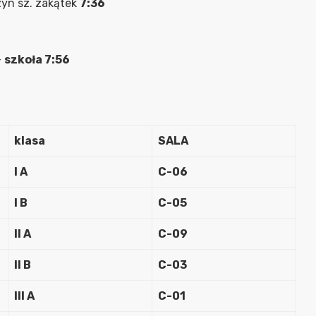
zyn sz. zakątek
7:36
–
szkoła 7:56
klasa
SALA
I A
C-06
I B
C-05
II A
C-09
II B
C-03
III A
C-01