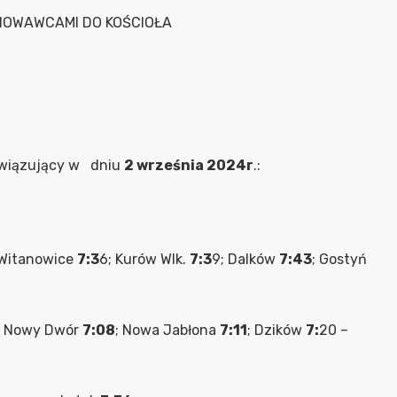
HOWAWCAMI DO KOŚCIOŁA
wiązujący w dniu
2 września 2024r
.:
 Witanowice
7:3
6; Kurów Wlk.
7:3
9; Dalków
7:43
; Gostyń
; Nowy Dwór
7:08
; Nowa Jabłona
7:11
; Dzików
7:
20 –