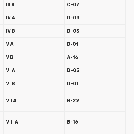
III B
C-07
IV A
D-09
IV B
D-03
V A
B-01
V B
A-16
VI A
D-05
VI B
D-01
VII A
B-22
VIII A
B-16