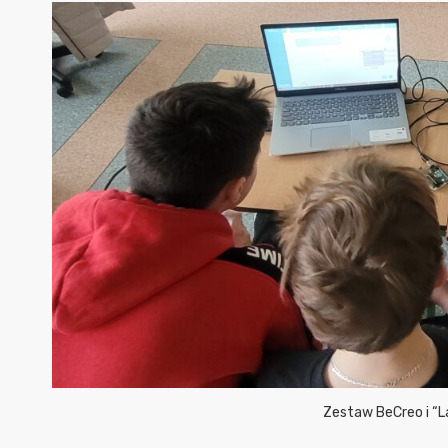
Zestaw BeCreo i “La