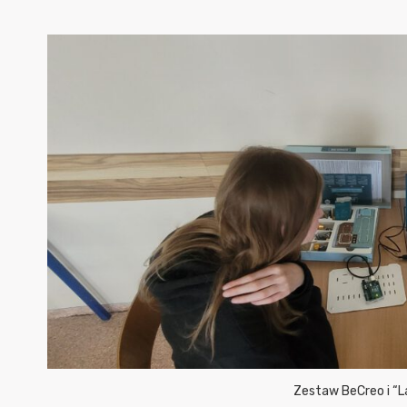
Zestaw BeCreo i “La