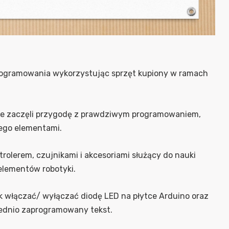
programowania wykorzystując sprzęt kupiony w ramach
iowie zaczęli przygodę z prawdziwym programowaniem,
jego elementami.
olerem, czujnikami i akcesoriami służący do nauki
 elementów robotyki.
jak włączać/ wyłączać diodę LED na płytce Arduino oraz
wiednio zaprogramowany tekst.