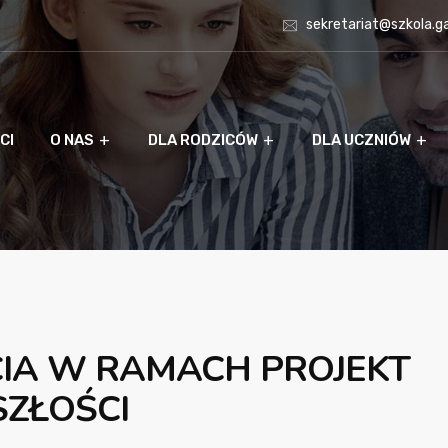
sekretariat@szkola.g
CI
O NAS
DLA RODZICÓW
DLA UCZNIÓW
ĘCIA W RAMACH PROJEKT
SZŁOŚCI