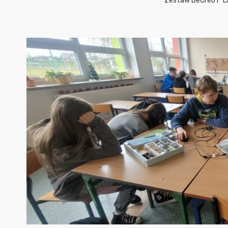
Zestaw BeCreo i “La