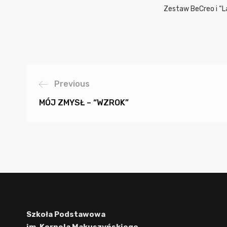
Zestaw BeCreo i “La
Previous
MÓJ ZMYSŁ – “WZROK”
Szkoła Podstawowa
im. Kornela Makuszyńskiego